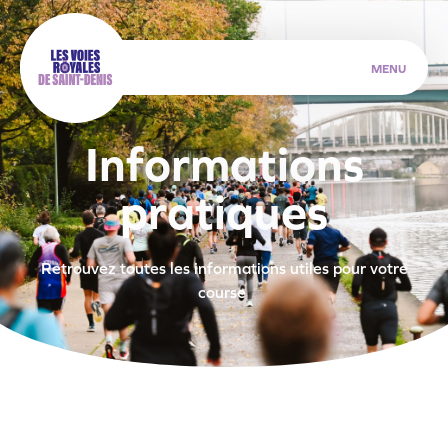
MENU
I
n
f
o
r
m
a
t
i
o
n
s
p
r
a
t
i
q
u
e
s
Retrouvez toutes les informations utiles pour votre
course