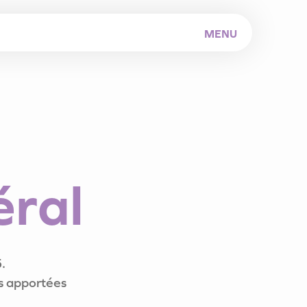
MENU
é
r
a
l
.
ns apportées