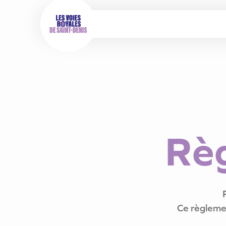
R
è
Ce règlemen