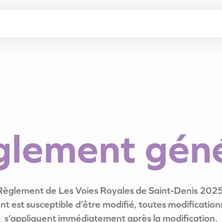
g
l
e
m
e
n
t
g
é
n
Règlement de Les Voies Royales de Saint-Denis 2025
t est susceptible d’être modifié, toutes modificatio
s’appliquent immédiatement après la modification.