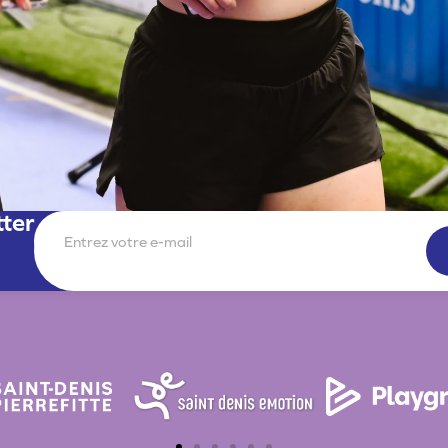
tter
E-
mail