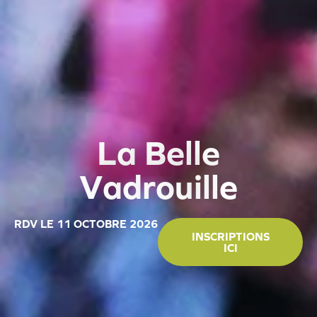
L
a
B
e
l
l
e
V
a
d
r
o
u
i
l
l
e
RDV LE 11 OCTOBRE 2026
INSCRIPTIONS
ICI