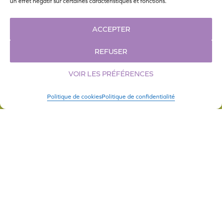
un effet négatif sur certaines caractéristiques et fonctions.
ACCEPTER
REFUSER
DISTANCE
NON CHRONOMÉTRÉ
VOIR LES PRÉFÉRENCES
5 km
Marche
Politique de cookies
Politique de confidentialité
TARIF
Gratuit
LA BELLE VADROUILLE
La Belle Vadrouille :