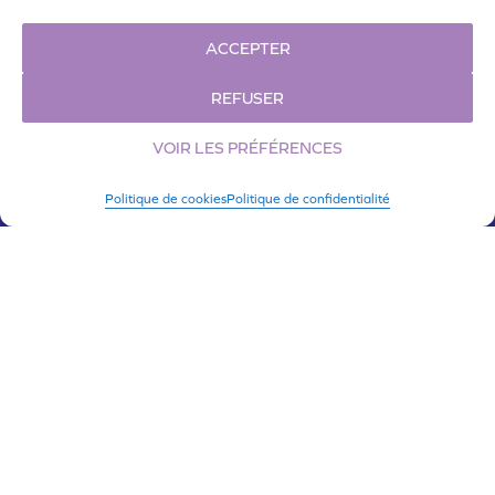
ACCEPTER
REFUSER
DISTANCE
VOIR LES PRÉFÉRENCES
42,2 km
Politique de cookies
Politique de confidentialité
MARATHON-RELAIS
En
équipes
de