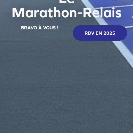
M
a
r
a
t
h
o
n
-
R
e
l
a
i
s
BRAVO À VOUS !
RDV EN 2025