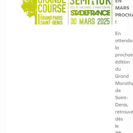
EN
MARS
PROCH
!
En
attenda
la
prochai
édition
du
Grand
Marath
de
Saint-
Denis,
retrouv
dès
le