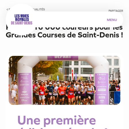
RETOUR AUX ACTUALITÉS
PARTAGER
MENU
Publié le 29 octobre 2024
P
l
u
s
d
e
1
6
0
0
0
c
o
u
r
e
u
r
s
p
o
u
r
l
e
s
G
r
a
n
d
e
s
C
o
u
r
s
e
s
d
e
S
a
i
n
t
-
D
e
n
i
s
!
Une première