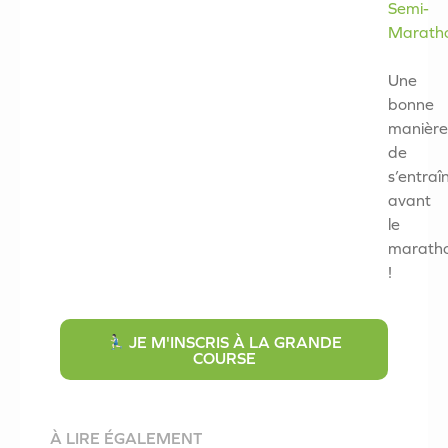
Semi-
Marath
Une
bonne
manière
de
s’entraî
avant
le
marath
!
JE M'INSCRIS À LA GRANDE
COURSE
À LIRE ÉGALEMENT