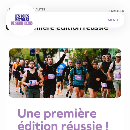
RETOUR AUX ACTUALITÉS
PARTAGER
MENU
Publié le 15 novembre 2024
U
n
e
p
r
e
m
i
è
r
e
é
d
i
t
i
o
n
r
é
u
s
s
i
e
Une première
édition réussie !